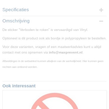
Specificaties
Productcode
Omschrijving
PP02288-767
De sticker "Verboden te roken" is vervaardigd van Vinyl.
Afmetingen (l,b,h)
10 x 30 x 0 cm
Optioneel is dit product ook als bordje in polypropyleen te bestellen.
Voor deze varianten, vragen of een maatwerkadvies kunt u altijd
contact met ons opnemen via
info@maxprevent.nl
.
Afbeeldingen in de webwinkel kunnen afwijken van de werkelijkheid. Hier kunnen geen
rechten aan ontleend worden.
Ook interessant