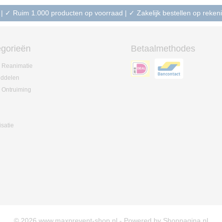
 | ✓ Ruim 1.000 producten op voorraad | ✓ Zakelijk bestellen op reke
gorieën
Betaalmethodes
 Reanimatie
iddelen
 Ontruiming
isatie
© 2026 www.maxprevent-shop.nl - Powered by Shoppagina.nl