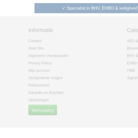
✓ Specialist in BHV, EHBO & veiligheid
Informatie
Cate
Contact
AED &
Over Ons
Blusm
Algemene Voorwaarden
BHV &
Privacy Policy
EHBO
Mijn account
PBM
Veelgestelde vragen
Signal
Retourneren
Garantie en Klachten
Opleidingen
Herroeping