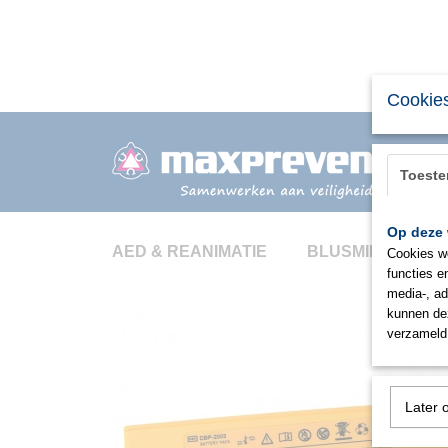
Cookies
Toest
Op deze 
AED & REANIMATIE
BLUSMIDDELEN
Cookies wo
functies e
media-, ad
kunnen dez
verzameld 
Later 