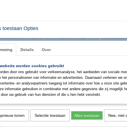
 toestaan Opties
Home
Shopnieuws
Contact
Opleidingen
emming
Details
Over
website worden cookies gebruikt
BHV & ONTRUIMING
EHBO
PBM
SIGNAL
rden door ons gebruikt voor verkeersanalyse, het aanbieden van sociale med
n het personaliseren van informatie en advertenties. Daarnaast verlenen we o
vertentie- en analysepartners toegang tot informatie over hoe u onze site gebru
Defibtech Lifeline View AED batt
e informatie gebruiken in combinatie met andere gegevens die zij mogelijk 
door uw gebruik van hun diensten of die u hen hebt verstrekt.
€ 259,00
(exclusief btw 9%)
✓
Op voorraad
opnieuw tonen
Selectie toestaan
Alles toestaan
Nee, niet 
Aantal