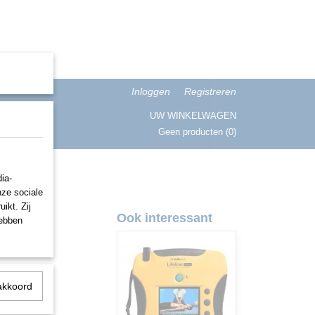
Inloggen
Registreren
UW WINKELWAGEN
Geen producten
(0)
ISATIE
ia-
nze sociale
ikt. Zij
erij
Ook interessant
hebben
akkoord