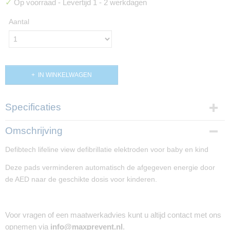
✓
Op voorraad
- Levertijd 1 - 2 werkdagen
Aantal
IN WINKELWAGEN
Specificaties
Productcode
Omschrijving
PP02779
Defibtech lifeline view defibrillatie elektroden voor baby en kind
Productcode leverancier
DDP-2002
Deze pads verminderen automatisch de afgegeven energie door
de AED naar de geschikte dosis voor kinderen.
Voor vragen of een maatwerkadvies kunt u altijd contact met ons
opnemen via
info@maxprevent.nl
.