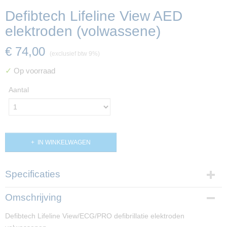
Defibtech Lifeline View AED
elektroden (volwassene)
€ 74,00
(exclusief btw 9%)
✓
Op voorraad
Aantal
IN WINKELWAGEN
Specificaties
Productcode
Omschrijving
PP01697
Defibtech Lifeline View/ECG/PRO defibrillatie elektroden