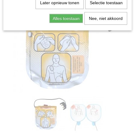
Later opnieuw tonen
Selectie toestaan
Alles toestaan
Nee, niet akkoord