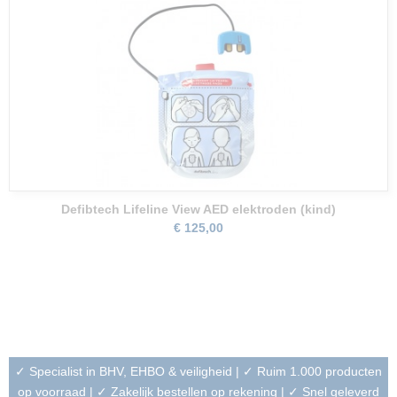
Defibtech Lifeline View AED elektroden (kind)
€ 125,00
✓ Specialist in BHV, EHBO & veiligheid | ✓ Ruim 1.000 producten
op voorraad | ✓ Zakelijk bestellen op rekening | ✓ Snel geleverd