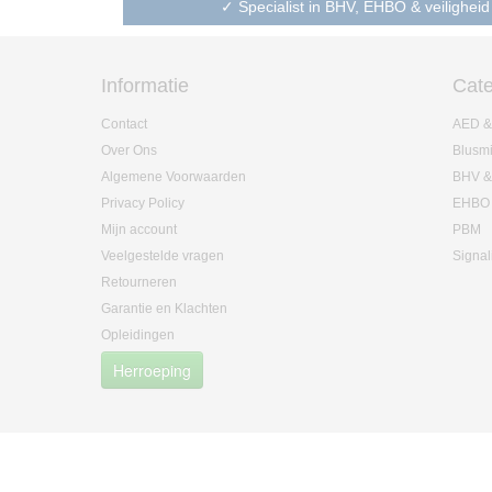
✓ Specialist in BHV, EHBO & veiligheid
Informatie
Cate
Contact
AED &
Over Ons
Blusm
Algemene Voorwaarden
BHV &
Privacy Policy
EHBO
Mijn account
PBM
Veelgestelde vragen
Signal
Retourneren
Garantie en Klachten
Opleidingen
Herroeping