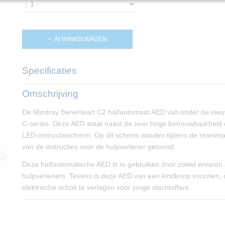
IN WINKELWAGEN
Specificaties
Productcode
PP02676
Omschrijving
De Mindray BeneHeart C2 halfautomaat AED valt onder de nie
C-series. Deze AED staat naast de zeer hoge betrouwbaarheid
LED-instructiescherm. Op dit scherm worden tijdens de reanima
van de instructies voor de hulpverlener getoond.
Deze halfautomatische AED is te gebruiken door zowel ervaren 
hulpverleners. Tevens is deze AED van een kindknop voorzien, 
elektrische schok te verlagen voor jonge slachtoffers.