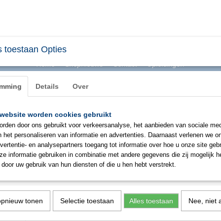
 toestaan Opties
Home
Shopnieuws
Contact
Opleidingen
emming
Details
Over
website worden cookies gebruikt
BHV & ONTRUIMING
EHBO
PBM
SIGNAL
rden door ons gebruikt voor verkeersanalyse, het aanbieden van sociale med
n het personaliseren van informatie en advertenties. Daarnaast verlenen we o
vertentie- en analysepartners toegang tot informatie over hoe u onze site gebru
Mindray BeneHeart C2 halfaut
e informatie gebruiken in combinatie met andere gegevens die zij mogelijk 
door uw gebruik van hun diensten of die u hen hebt verstrekt.
€ 1399,00
(exclusief btw 21%)
✓
Op voorraad
opnieuw tonen
Selectie toestaan
Alles toestaan
Nee, niet 
Aantal