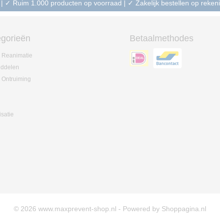
 | ✓ Ruim 1.000 producten op voorraad | ✓ Zakelijk bestellen op reke
gorieën
Betaalmethodes
 Reanimatie
iddelen
 Ontruiming
isatie
© 2026 www.maxprevent-shop.nl - Powered by Shoppagina.nl