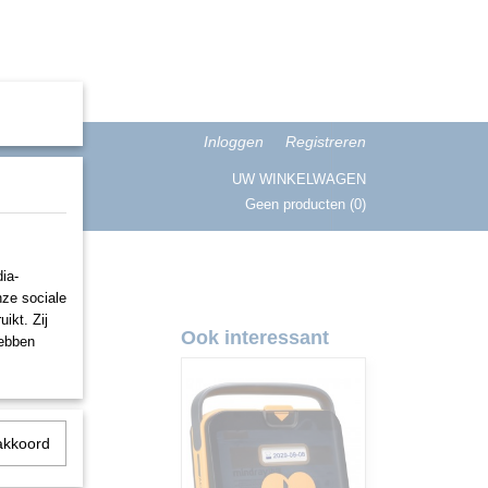
Inloggen
Registreren
UW WINKELWAGEN
Geen producten
(0)
ISATIE
ia-
nze sociale
ikt. Zij
omaat
Ook interessant
hebben
akkoord