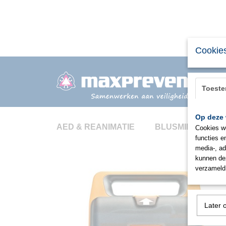
Cookies
Toest
Op deze 
AED & REANIMATIE
BLUSMIDDELEN
Cookies wo
functies e
media-, ad
kunnen dez
verzameld 
Later 