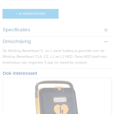
IN WINKELWAGEN
Specificaties
Productcode
Omschrijving
PP02982
De Mindray BeneHeart C- en L-serie batterij is geschikt voor de
Mindray BeneHeart C1A, C2, L1 en L2 AED. Deze AED heeft een
levensduur van ongeveer 5 jaar (in stand-by modus).
Ook interessant