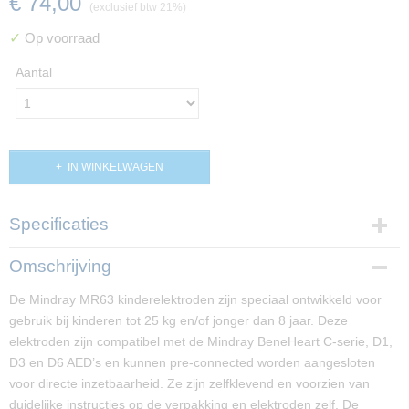
€ 74,00
(exclusief btw 21%)
✓
Op voorraad
Aantal
IN WINKELWAGEN
Specificaties
Productcode
Omschrijving
PP02985
De Mindray MR63 kinderelektroden zijn speciaal ontwikkeld voor
gebruik bij kinderen tot 25 kg en/of jonger dan 8 jaar. Deze
elektroden zijn compatibel met de Mindray BeneHeart C-serie, D1,
D3 en D6 AED’s en kunnen pre-connected worden aangesloten
voor directe inzetbaarheid. Ze zijn zelfklevend en voorzien van
duidelijke instructies op de verpakking en elektroden zelf. De