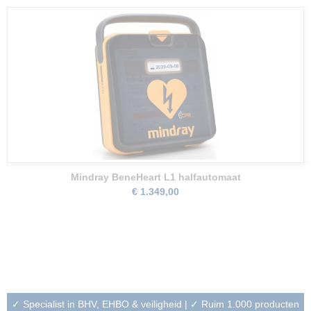
Mindray BeneHeart L1 halfautomaat
€ 1.349,00
✓ Specialist in BHV, EHBO & veiligheid | ✓ Ruim 1.000 producten