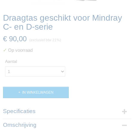
Draagtas geschikt voor Mindray
C- en D-serie
€ 90,00
(exclusief btw 21%)
✓
Op voorraad
Aantal
IN WINKELWAGEN
Specificaties
Productcode
Omschrijving
PP02986