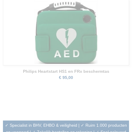
Philips Heartstart HS1 en FRx beschermtas
€ 95,00
✓ Specialist in BHV, EHBO & veiligheid | ✓ Ruim 1.000 producten