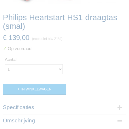
Philips Heartstart HS1 draagtas
(smal)
€ 139,00
(exclusief btw 21%)
✓
Op voorraad
Aantal
IN WINKELWAGEN
Specificaties
Productcode
Omschrijving
PP01087