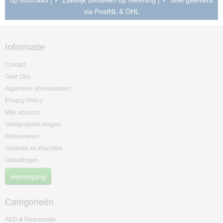
op voorraad | ✓ Zakelijk bestellen op rekening | ✓ Snel geleverd
via PostNL & DHL
Informatie
Contact
Over Ons
Algemene Voorwaarden
Privacy Policy
Mijn account
Veelgestelde vragen
Retourneren
Garantie en Klachten
Opleidingen
Herroeping
Categorieën
AED & Reanimatie