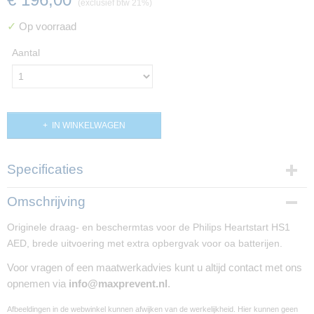
(exclusief btw 21%)
✓
Op voorraad
Aantal
IN WINKELWAGEN
Specificaties
Productcode
Omschrijving
PP01086
Originele draag- en beschermtas voor de Philips Heartstart HS1
AED, brede uitvoering met extra opbergvak voor oa batterijen.
Voor vragen of een maatwerkadvies kunt u altijd contact met ons
opnemen via
info@maxprevent.nl
.
Afbeeldingen in de webwinkel kunnen afwijken van de werkelijkheid. Hier kunnen geen