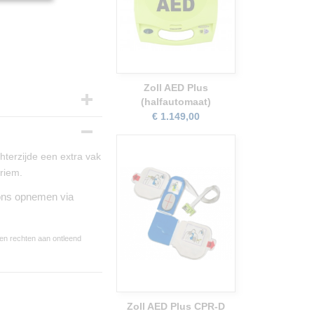
Zoll AED Plus
(halfautomaat)
€ 1.149,00
hterzijde een extra vak
griem.
 ons opnemen via
een rechten aan ontleend
Zoll AED Plus CPR-D