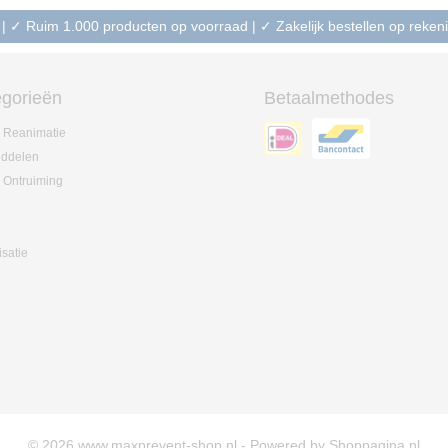
 | ✓ Ruim 1.000 producten op voorraad | ✓ Zakelijk bestellen op reke
gorieën
Betaalmethodes
 Reanimatie
iddelen
 Ontruiming
isatie
© 2026 www.maxprevent-shop.nl - Powered by Shoppagina.nl