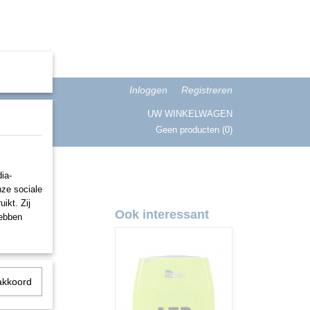
Inloggen
Registreren
UW WINKELWAGEN
Geen producten
(0)
ISATIE
ia-
nze sociale
ikt. Zij
Ook interessant
hebben
akkoord