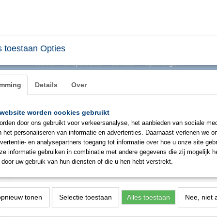
 toestaan Opties
Home
Shopnieuws
Contact
Opleidingen
emming
Details
Over
website worden cookies gebruikt
BHV & ONTRUIMING
EHBO
PBM
SIGNAL
rden door ons gebruikt voor verkeersanalyse, het aanbieden van sociale med
n het personaliseren van informatie en advertenties. Daarnaast verlenen we o
vertentie- en analysepartners toegang tot informatie over hoe u onze site gebru
Zoll AED Plus draagtas
e informatie gebruiken in combinatie met andere gegevens die zij mogelijk 
door uw gebruik van hun diensten of die u hen hebt verstrekt.
€ 139,00
(exclusief btw 21%)
✓
Op voorraad
opnieuw tonen
Selectie toestaan
Alles toestaan
Nee, niet 
Aantal