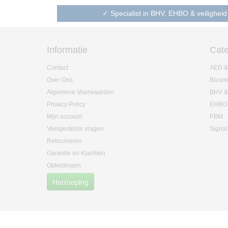
✓ Specialist in BHV, EHBO & veiligheid
Informatie
Cate
Contact
AED &
Over Ons
Blusm
Algemene Voorwaarden
BHV &
Privacy Policy
EHBO
Mijn account
PBM
Veelgestelde vragen
Signal
Retourneren
Garantie en Klachten
Opleidingen
Herroeping