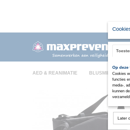
Cookies
Toest
Op deze 
AED & REANIMATIE
BLUSMIDDELEN
Cookies wo
functies e
media-, ad
kunnen dez
verzameld 
Later 