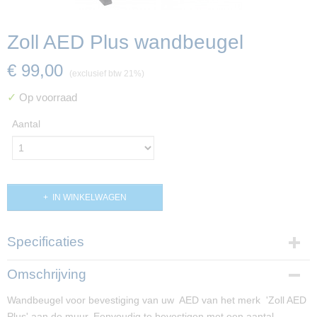
Zoll AED Plus wandbeugel
€ 99,00
(exclusief btw 21%)
✓
Op voorraad
Aantal
IN WINKELWAGEN
Specificaties
Productcode
Omschrijving
PP01094
Wandbeugel voor bevestiging van uw AED van het merk 'Zoll AED
Afmetingen (l,b,h)
Plus' aan de muur. Eenvoudig te bevestigen met een aantal