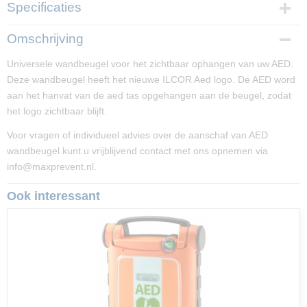
Specificaties
Productcode
Omschrijving
PP00358
Universele wandbeugel voor het zichtbaar ophangen van uw AED.
Productcode leverancier
Deze wandbeugel heeft het nieuwe ILCOR Aed logo. De AED word
/0223
aan het hanvat van de aed tas opgehangen aan de beugel, zodat
Afmetingen (l,b,h)
het logo zichtbaar blijft.
13 x 11,50 x 18 cm
Voor vragen of individueel advies over de aanschaf van AED
wandbeugel kunt u vrijblijvend contact met ons opnemen via
info@maxprevent.nl.
Ook interessant