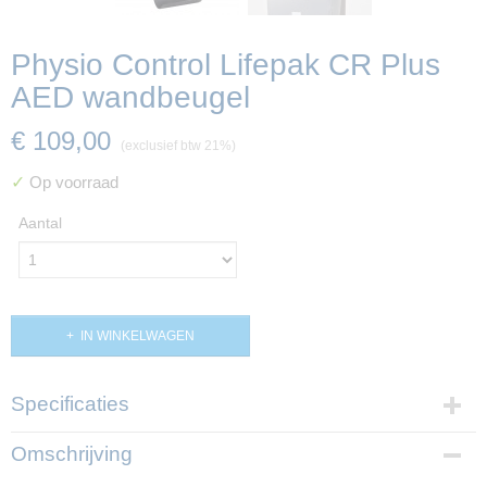
Physio Control Lifepak CR Plus
AED wandbeugel
€ 109,00
(exclusief btw 21%)
✓
Op voorraad
Aantal
IN WINKELWAGEN
Specificaties
Productcode
Omschrijving
PP01487