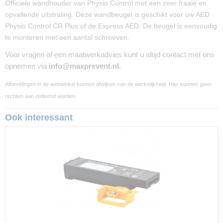
Officiele wandhouder van Physio Control met een zeer fraaie en
Afmetingen (l,b,h)
opvallende uitstraling. Deze wandbeugel is geschikt voor uw AED
45,70 x 20,30 x 12,70 cm
Physio Control CR Plus of de Express AED. De beugel is eenvoudig
te monteren met een aantal schroeven.
Voor vragen of een maatwerkadvies kunt u altijd contact met ons
opnemen via
info@maxprevent.nl
.
Afbeeldingen in de webwinkel kunnen afwijken van de werkelijkheid. Hier kunnen geen
rechten aan ontleend worden.
Ook interessant