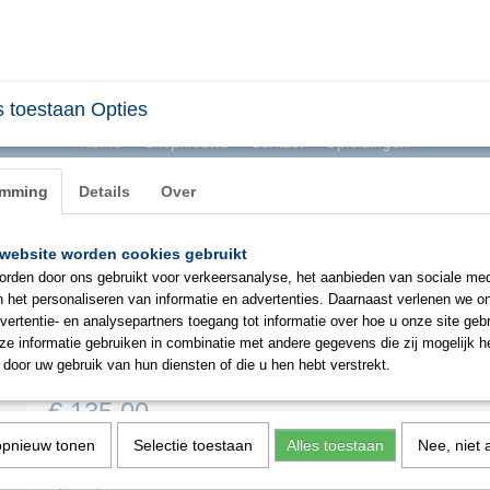
 toestaan Opties
Home
Shopnieuws
Contact
Opleidingen
emming
Details
Over
website worden cookies gebruikt
BHV & ONTRUIMING
EHBO
PBM
SIGNAL
rden door ons gebruikt voor verkeersanalyse, het aanbieden van sociale med
n het personaliseren van informatie en advertenties. Daarnaast verlenen we o
vertentie- en analysepartners toegang tot informatie over hoe u onze site gebru
Physio Control Lifepak 500/10
e informatie gebruiken in combinatie met andere gegevens die zij mogelijk 
wandbeugel
door uw gebruik van hun diensten of die u hen hebt verstrekt.
€ 135,00
(exclusief btw 21%)
opnieuw tonen
Selectie toestaan
Alles toestaan
Nee, niet 
✓
Op voorraad
- Levertijd 1 - 2 werkdagen