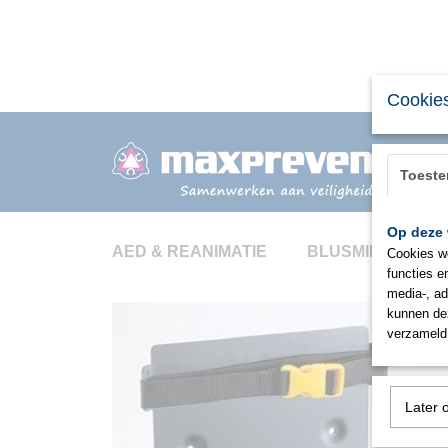
Cookies
Toest
Op deze 
AED & REANIMATIE
BLUSMIDDELEN
Cookies wo
functies e
media-, ad
kunnen dez
verzameld 
Later 