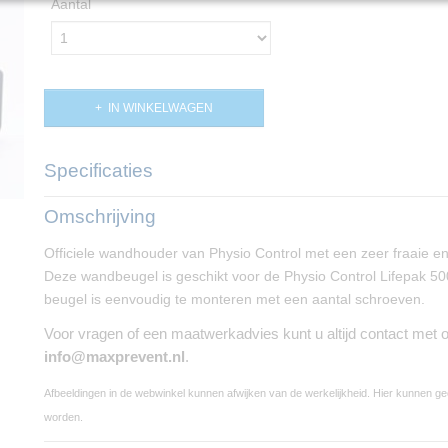
Aantal
IN WINKELWAGEN
Specificaties
Productcode
PP01488
Omschrijving
Afmetingen (l,b,h)
200 x 140 x 60 cm
Officiele wandhouder van Physio Control met een zeer fraaie en 
Deze wandbeugel is geschikt voor de Physio Control Lifepak 5
beugel is eenvoudig te monteren met een aantal schroeven.
Voor vragen of een maatwerkadvies kunt u altijd contact met
info@maxprevent.nl
.
Afbeeldingen in de webwinkel kunnen afwijken van de werkelijkheid. Hier kunnen g
worden.