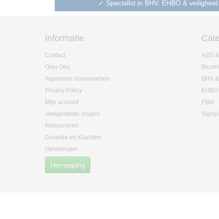
✓ Specialist in BHV, EHBO & veiligheid
Informatie
Cate
Contact
AED &
Over Ons
Blusm
Algemene Voorwaarden
BHV &
Privacy Policy
EHBO
Mijn account
PBM
Veelgestelde vragen
Signal
Retourneren
Garantie en Klachten
Opleidingen
Herroeping