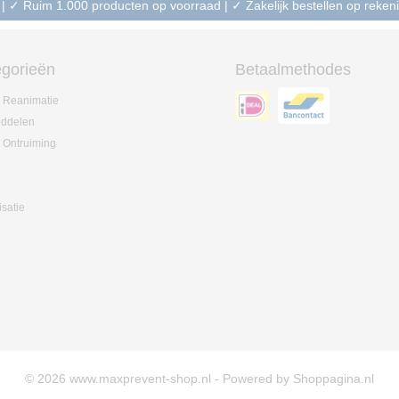
 | ✓ Ruim 1.000 producten op voorraad | ✓ Zakelijk bestellen op reke
gorieën
Betaalmethodes
 Reanimatie
iddelen
 Ontruiming
isatie
© 2026 www.maxprevent-shop.nl - Powered by Shoppagina.nl