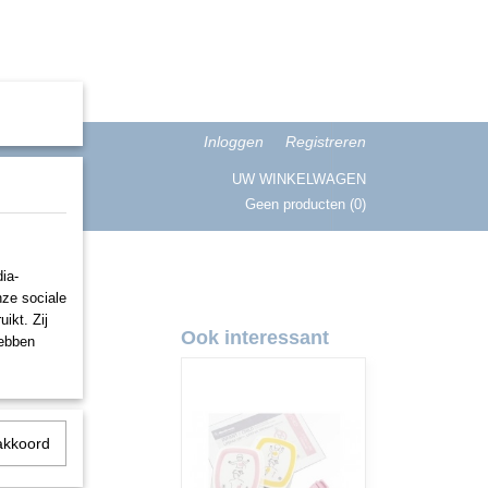
Inloggen
Registreren
UW WINKELWAGEN
Geen producten
(0)
ISATIE
ia-
nze sociale
ikt. Zij
00 AED
Ook interessant
hebben
akkoord