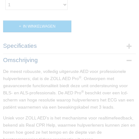
IN WINKELWAGEN
Specificaties
Productcode
Omschrijving
PP01514
De meest robuuste, volledig uitgeruste AED voor professionele
®
hulpverleners; dat is de ZOLL AED Pro
. Ontworpen met
geavanceerde functionaliteit biedt deze unit ondersteuning voor
®
BLS- en ALS-professionals. De AED Pro
beschikt over een lcd-
scherm van hoge resolutie waarop hulpverleners het ECG van een
patiënt waarnemen via een bewakingskabel met 3 leads.
Uniek voor ZOLL AED's is het mechanisme voor realtimefeedback,
bekend als Real CPR Help, waarmee hulpverleners kunnen zien en
horen hoe goed ze het tempo en de diepte van de