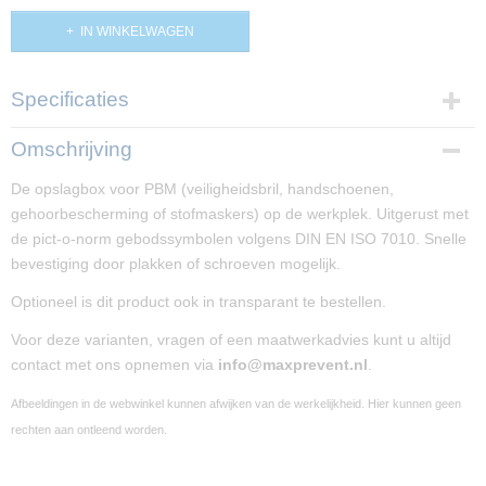
IN WINKELWAGEN
Specificaties
Productcode
Omschrijving
PP02232-849
De opslagbox voor PBM (veiligheidsbril, handschoenen,
Afmetingen (l,b,h)
gehoorbescherming of stofmaskers) op de werkplek. Uitgerust met
12 x 23,60 x 12 cm
de pict-o-norm gebodssymbolen volgens DIN EN ISO 7010. Snelle
bevestiging door plakken of schroeven mogelijk.
Optioneel is dit product ook in transparant te bestellen.
Voor deze varianten, vragen of een maatwerkadvies kunt u altijd
contact met ons opnemen via
info@maxprevent.nl
.
Afbeeldingen in de webwinkel kunnen afwijken van de werkelijkheid. Hier kunnen geen
rechten aan ontleend worden.