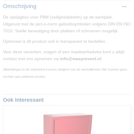
Productcode
Omschrijving
PP02334-854
De opslagbox voor PBM (veiligheidshelm) op de werkplek.
Afmetingen (l,b,h)
Uitgerust met de pict-o-norm gebodssymbolen volgens DIN EN ISO
20 x 23,60 x 31,50 cm
7010. Snelle bevestiging door plakken of schroeven mogelijk.
Optioneel is dit product ook in transparant te bestellen.
Voor deze varianten, vragen of een maatwerkadvies kunt u altijd
contact met ons opnemen via
info@maxprevent.nl
.
Afbeeldingen in de webwinkel kunnen afwijken van de werkelijkheid. Hier kunnen geen
rechten aan ontleend worden.
Ook interessant