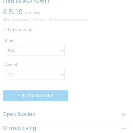
€ 5,19
per stuk
Minimum aantal is 12 voor
€ 62,28
(exclusief btw 21%)
✓
Op voorraad
Maat
Aantal
IN WINKELWAGEN
Specificaties
Productcode
Omschrijving
PP0-33-M