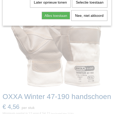
Later opnieuw tonen
Selectie toestaan
Alles toestaan
Nee, niet akkoord
OXXA Winter 47-190 handschoen
€ 4,56
per stuk
Minimum aantal is 12 voor
€ 54,72
(exclusief btw 21%)