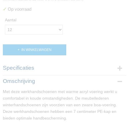
✓
Op voorraad
Aantal
IN WINKELWAGEN
Specificaties
Productcode
Omschrijving
PP02847
Met deze werkhandschoenen met warme acryl voering werkt u
comfortabel in koude omstandigheden. De meubellederen
winterhandschoenen zijn voorzien van een zware boa-voering.
Deze werkhandschoenen hebben een 7 centimeter PE-kap en
bieden optimale handbescherming.