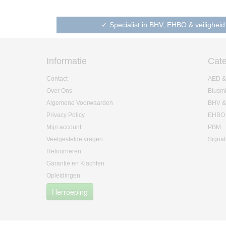
✓ Specialist in BHV, EHBO & veiligheid
Informatie
Cate
Contact
AED &
Over Ons
Blusm
Algemene Voorwaarden
BHV &
Privacy Policy
EHBO
Mijn account
PBM
Veelgestelde vragen
Signal
Retourneren
Garantie en Klachten
Opleidingen
Herroeping