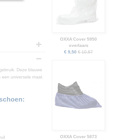
OXXA Cover 5950
overlaars
€ 9,50
€ 10,87
 gebruik. Deze blauwe
 een universele maat.
rschoen:
OXXA Cover 5873
uil