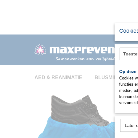
Cookies
Toest
Op deze 
AED & REANIMATIE
BLUSMIDDELEN
Cookies wo
functies e
media-, ad
kunnen dez
verzameld 
Later 