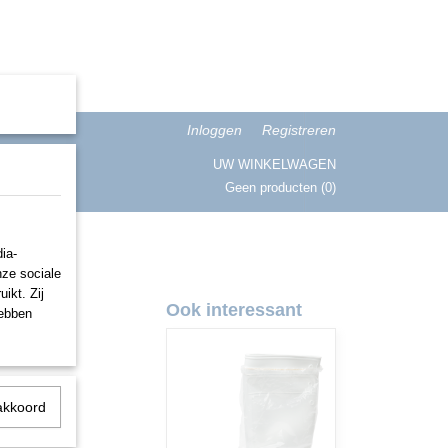
Inloggen
Registreren
UW WINKELWAGEN
Geen producten
(0)
ISATIE
ia-
nze sociale
ikt. Zij
Ook interessant
hebben
akkoord