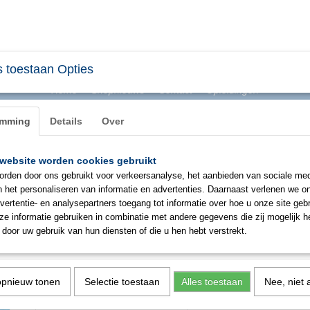
 toestaan Opties
Home
Shopnieuws
Contact
Opleidingen
emming
Details
Over
website worden cookies gebruikt
BHV & ONTRUIMING
EHBO
PBM
SIGNAL
rden door ons gebruikt voor verkeersanalyse, het aanbieden van sociale med
n het personaliseren van informatie en advertenties. Daarnaast verlenen we o
vertentie- en analysepartners toegang tot informatie over hoe u onze site gebru
OXXA Cover 5870 overschoen
e informatie gebruiken in combinatie met andere gegevens die zij mogelijk 
door uw gebruik van hun diensten of die u hen hebt verstrekt.
€ 8,35
(exclusief btw 21%)
✓
Op voorraad
opnieuw tonen
Selectie toestaan
Alles toestaan
Nee, niet 
Aantal