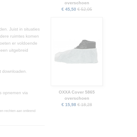
overschoen
€ 45,50
€ 52,05
n. Juist in situaties
rdere ruimtes komen
oeten er voldoende
een uitgebreid
nt downloaden.
OXXA Cover 5865
ns opnemen via
overschoen
€ 15,98
€ 18,28
een rechten aan ontleend