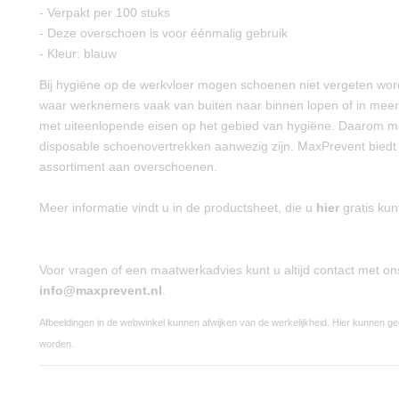
- Verpakt per 100 stuks
- Deze overschoen is voor éénmalig gebruik
- Kleur: blauw
Bij hygiëne op de werkvloer mogen schoenen niet vergeten worde
waar werknemers vaak van buiten naar binnen lopen of in mee
met uiteenlopende eisen op het gebied van hygiëne. Daarom m
disposable schoenovertrekken aanwezig zijn. MaxPrevent biedt 
assortiment aan overschoenen.
Meer informatie vindt u in de productsheet, die u
hier
gratis ku
Voor vragen of een maatwerkadvies kunt u altijd contact met o
info@maxprevent.nl
.
Afbeeldingen in de webwinkel kunnen afwijken van de werkelijkheid. Hier kunnen g
worden.