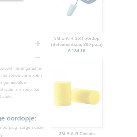
3M E-A-R Soft oordop
(detecteerbaar, 200 paar)
€ 184,16
bouwd inbrengstaafje.
en de ronde vorm komt
en gemiddelde
t water en zeep. Ze
0 stuks.
ge oordopje:
e oorplug, zorgen deze
3M E-A-R Classic
g.