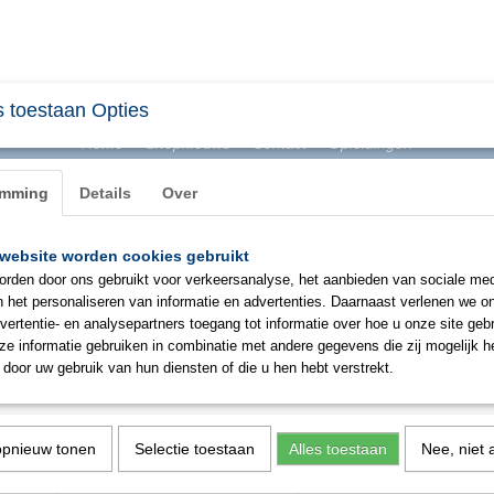
 toestaan Opties
Home
Shopnieuws
Contact
Opleidingen
emming
Details
Over
website worden cookies gebruikt
BHV & ONTRUIMING
EHBO
PBM
SIGNAL
rden door ons gebruikt voor verkeersanalyse, het aanbieden van sociale med
n het personaliseren van informatie en advertenties. Daarnaast verlenen we o
vertentie- en analysepartners toegang tot informatie over hoe u onze site gebru
Howard Leight Quiet oordopje
e informatie gebruiken in combinatie met andere gegevens die zij mogelijk 
door uw gebruik van hun diensten of die u hen hebt verstrekt.
€ 43,33
(exclusief btw 21%)
✓
Op voorraad
opnieuw tonen
Selectie toestaan
Alles toestaan
Nee, niet 
Aantal