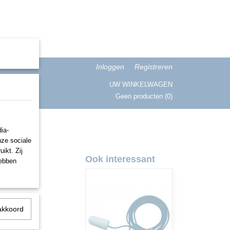
Inloggen
Registreren
UW WINKELWAGEN
Geen producten
(0)
ISATIE
ia-
nze sociale
ikt. Zij
Ook interessant
hebben
akkoord