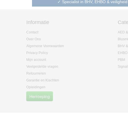
✓ Specialist in BHV, EHBO & veiligheid
Informatie
Cate
Contact
AED &
Over Ons
Blusm
Algemene Voorwaarden
BHV &
Privacy Policy
EHBO
Mijn account
PBM
Veelgestelde vragen
Signal
Retourneren
Garantie en Klachten
Opleidingen
Herroeping