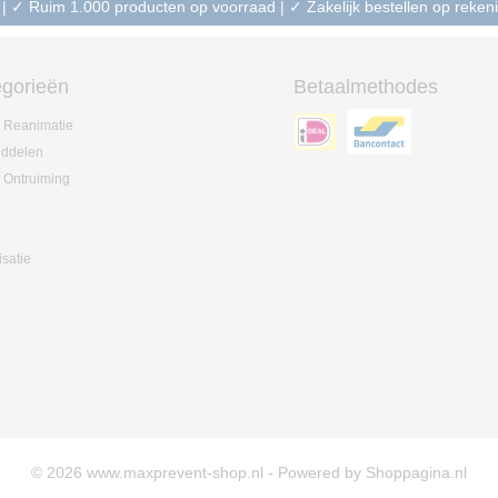
 | ✓ Ruim 1.000 producten op voorraad | ✓ Zakelijk bestellen op reke
gorieën
Betaalmethodes
 Reanimatie
iddelen
 Ontruiming
isatie
© 2026 www.maxprevent-shop.nl - Powered by Shoppagina.nl