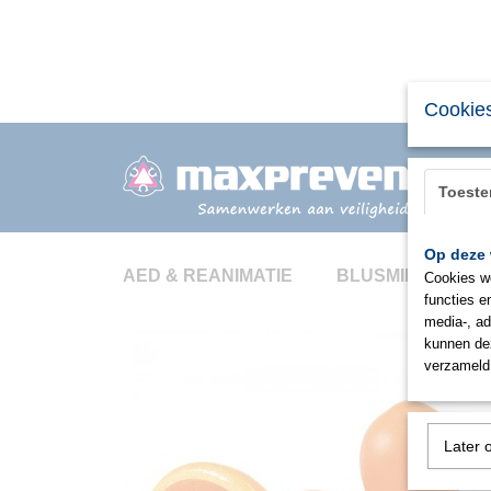
Cookies
Toest
Op deze 
AED & REANIMATIE
BLUSMIDDELEN
Cookies wo
functies e
media-, ad
kunnen dez
verzameld 
Later 