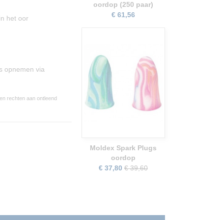
oordop (250 paar)
€ 61,56
in het oor
ns opnemen via
een rechten aan ontleend
Moldex Spark Plugs
oordop
€ 37,80
€ 39,60