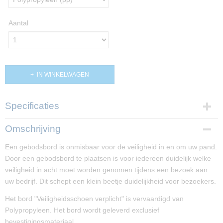
Aantal
IN WINKELWAGEN
Specificaties
Productcode
Omschrijving
PP01685
Een gebodsbord is onmisbaar voor de veiligheid in en om uw pand.
Afmetingen (l,b,h)
Door een gebodsbord te plaatsen is voor iedereen duidelijk welke
20 x 20 x 0 cm
veiligheid in acht moet worden genomen tijdens een bezoek aan
uw bedrijf. Dit schept een klein beetje duidelijkheid voor bezoekers.
Het bord "Veiligheidsschoen verplicht" is vervaardigd van
Polypropyleen. Het bord wordt geleverd exclusief
bevestigingsmateriaal.