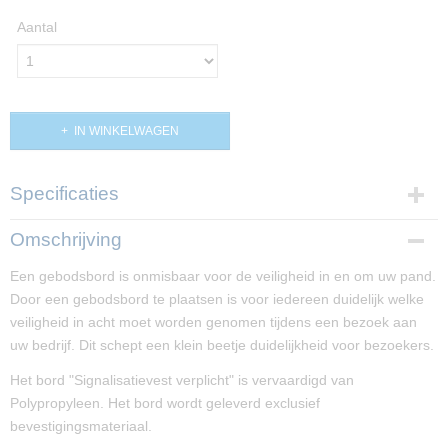
Aantal
IN WINKELWAGEN
Specificaties
Productcode
Omschrijving
PP02002-1
Een gebodsbord is onmisbaar voor de veiligheid in en om uw pand.
Afmetingen (l,b,h)
Door een gebodsbord te plaatsen is voor iedereen duidelijk welke
20 x 20 x 0 cm
veiligheid in acht moet worden genomen tijdens een bezoek aan
uw bedrijf. Dit schept een klein beetje duidelijkheid voor bezoekers.
Het bord "Signalisatievest verplicht" is vervaardigd van
Polypropyleen. Het bord wordt geleverd exclusief
bevestigingsmateriaal.